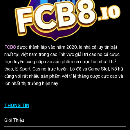
FCB8
đ
ược thành lập vào năm 2020, là nhà cái uy tín bật
nhất tại việt nam trong các lĩnh vực giải trí casino cá cược
trực tuyến cung cấp các sản phẩm cá cược hot như: Thể
thao, E-Sport, Casino trực tuyến, Lô đề và Game Slot, Nổ hũ
cùng với rất nhiều sản phẩm với tỉ lệ thắng cược cực cao và
lớn nhất thị trường hiện nay.
THÔNG TIN
Giới Thiệu