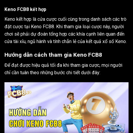
Keno FCB8 kết hợp
Keno kết hợp là cửa cược cuối cùng trong danh sách các trò
đặt cược tại Keno FCB8. Khi tham gia loại cược này, người
chơi sẽ phải dự đoán tổng hợp các khía cạnh liên quan đến
cửa tài xỉu, ngũ hành và tính chẵn lẻ của kết quả xổ số Keno.
Hướng dẫn cách tham gia Keno FCB8
Để đạt được hiệu quả tối đa khi tham gia cược, mọi người
chỉ cần tuân theo những bước chi tiết dưới đây: