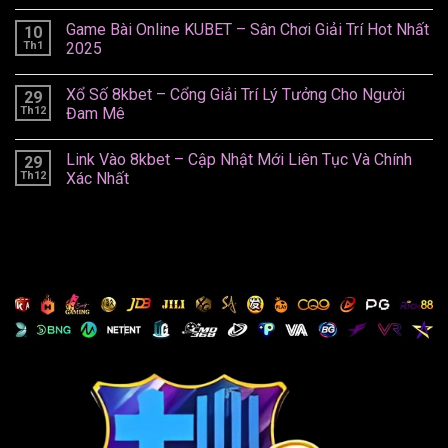
Game Bài Online KUBET – Sân Chơi Giải Trí Hot Nhất
10
Th1
2025
Xổ Số 8kbet – Cổng Giải Trí Lý Tưởng Cho Người
29
Th12
Đam Mê
Link Vào 8kbet – Cập Nhật Mới Liên Tục Và Chính
29
Th12
Xác Nhất